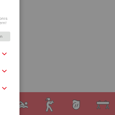
bnis
ern!
rn