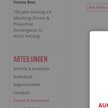
Verena Breu
Alle News d
TSV Jahn Freising e.V.
Abteilung Fitness &
Prävention
Fischergasse 23
85354 Freising
Abteilungen
Athletik & Kondition
Basketball
Bogenschießen
Faustball
Fitness & Prävention
AU