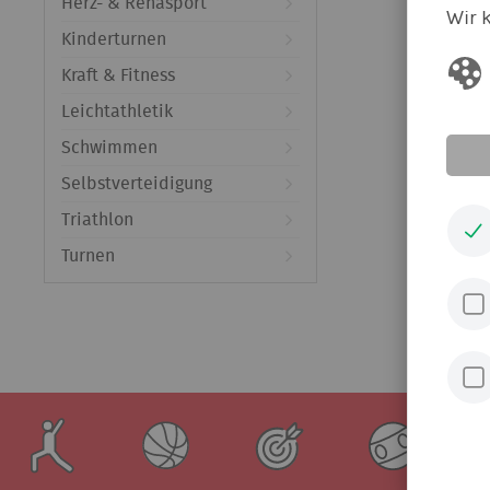
Herz- & Rehasport
Wir 
Kinderturnen
Kraft & Fitness
Leichtathletik
Schwimmen
Selbstverteidigung
Triathlon
Turnen