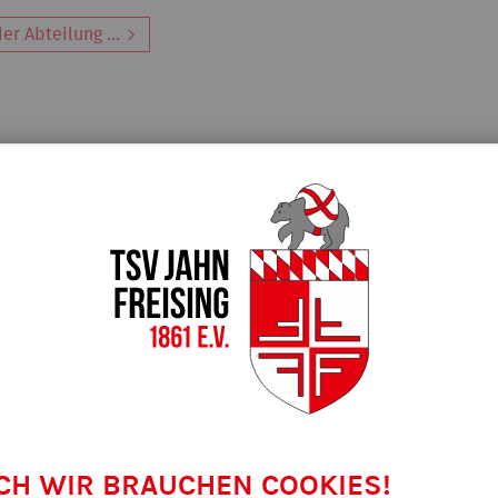
er Abteilung ...
CH WIR BRAUCHEN COOKIES!