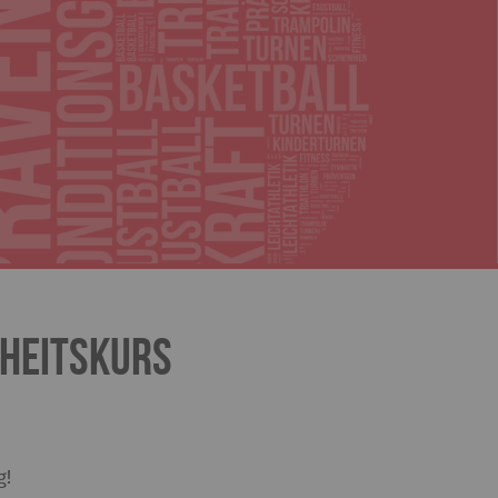
dheitskurs
g!