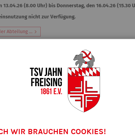
 13.04.26 (8.00 Uhr) bis Donnerstag, den 16.04.26 (15.30 
einsnutzung nicht zur Verfügung.
er Abteilung ...
CH WIR BRAUCHEN COOKIES!