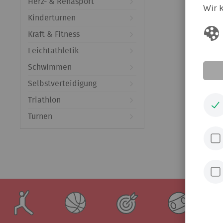
Herz- & Rehasport
Wir 
Kinderturnen
Kraft & Fitness
Leichtathletik
Schwimmen
Selbstverteidigung
Triathlon
Turnen