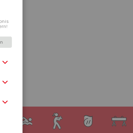
bnis
ern!
rn