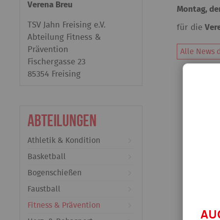
Verena Breu
Montag, den
TSV Jahn Freising e.V.
für die
Ver
Abteilung Fitness &
Prävention
Alle News d
Fischergasse 23
85354 Freising
Abteilungen
Athletik & Kondition
Basketball
Bogenschießen
Faustball
Fitness & Prävention
AU