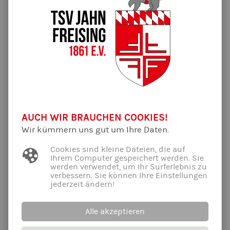
Uhr
Athletiktraining: "Ganzkörperworkout"
Halle Gute Änger
Farina
Donnerstag
19:30 - 21:30
Floorball
Dom-Gymnasium
Josef
AUCH WIR BRAUCHEN COOKIES!
Wir kümmern uns gut um Ihre Daten.
Kursbeschreibungen und Hinweise
Cookies sind kleine Dateien, die auf
Ihrem Computer gespeichert werden. Sie
Im Folgenden findet ihr jeweils Kurzbeschreibungen der Kurse
werden verwendet, um Ihr Surferlebnis zu
und Hinweise.
verbessern. Sie können Ihre Einstellungen
jederzeit ändern!
Über die
Vereins-App
des TSV Jahn Freising bleibt ihr auf dem
aktuellsten Stand, was kurzfristige Ausfälle oder
Alle akzeptieren
Verschiebungen angeht: per
Push-Mitteilung
oder zusätzlich
über die
Nachrichtengruppe "Athletik Montag+Mittwoch"