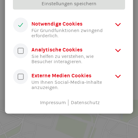
(
Anleitung und Hinweise zur Vereins-App:
Link
).
Einstellungen speichern
Notwendige Cookies
Montag: Athletiktraining - "Fünf mehr gehen
Für Grundfunktionen zwingend
noch!" mit Micha
erforderlich.
Mittwoch: Athletiktraining -
Analytische Cookies
"Ganzkörperworkout" mit Farina
Sie helfen zu verstehen, wie
Besucher interagieren.
Donnerstag: Floorball mit Josef
Externe Medien Cookies
Um Ihnen Social-Media-Inhalte
anzuzeigen.
Impressum
Datenschutz