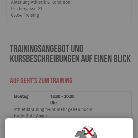
Abteilung Athletik & Kondition
Fischergasse 23
85354 Freising
Trainingsangebot und
Kursbeschreibungen auf einen Blick
Auf geht's zum Training
Montag
18:30 - 20:00
Uhr
Athletiktraining "Fünf mehr gehen noch!"
Halle Gute Änger
Micha
Mittwoch
18:00 - 19:15