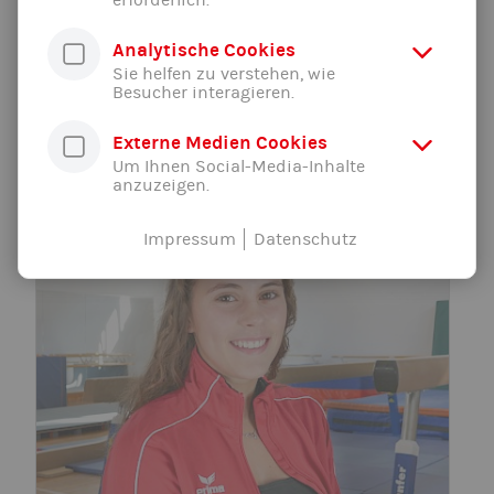
Übungsleiter/in
Analytische Cookies
E-Mail schreiben
Sie helfen zu verstehen, wie
Aktive Turnerin
Besucher interagieren.
Externe Medien Cookies
Um Ihnen Social-Media-Inhalte
anzuzeigen.
Impressum
Datenschutz