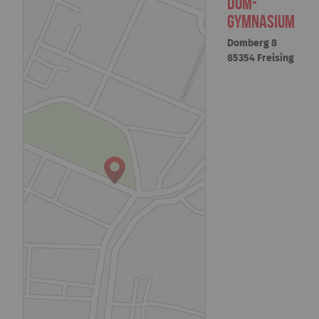
Dom-
Gymnasium
Domberg 8
85354 Freising