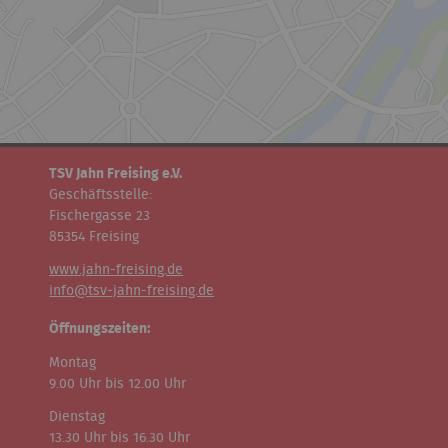
TSV Jahn Freising e.V.
Geschäftsstelle:
Fischergasse 23
85354 Freising
www.jahn-freising.de
info@tsv-jahn-freising.de
Öffnungszeiten:
Montag
9.00 Uhr bis 12.00 Uhr
Dienstag
13.30 Uhr bis 16.30 Uhr