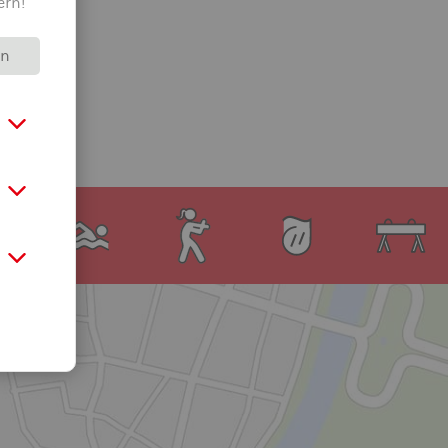
ern!
rn