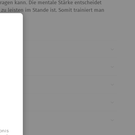
tragen kann. Die mentale Stärke entscheidet
 zu leisten im Stande ist. Somit trainiert man
gen?
bnis