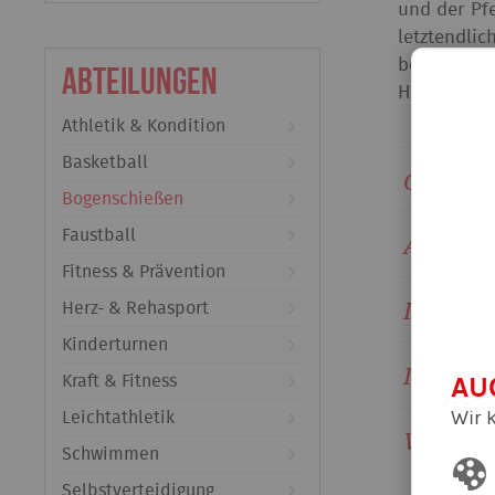
und der Pfe
letztendlic
beim Bogen
Abteilungen
Hier ein pa
Athletik & Kondition
Basketball
Gibt es
Bogenschießen
Faustball
Ab wievi
Fitness & Prävention
Ist Bog
Herz- & Rehasport
Kinderturnen
Ist Boge
AU
Kraft & Fitness
Wir 
Leichtathletik
Wo wird 
Schwimmen
Selbstverteidigung