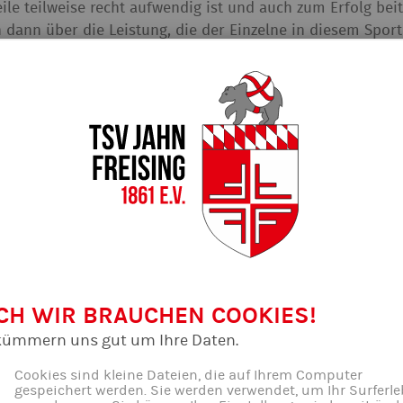
ile teilweise recht aufwendig ist und auch zum Erfolg bei
h dann über die Leistung, die der Einzelne in diesem Sport
sport auch für das alltägliche Leben.
ar Antworten auf häufige Fragen...
 Anfängerkurse?
el Jahren kann ich mit Bogenschiessen anfan
enschiessen schwer?
nschiessen teuer?
CH WIR BRAUCHEN COOKIES!
kümmern uns gut um Ihre Daten.
trainiert?
Cookies sind kleine Dateien, die auf Ihrem Computer
gespeichert werden. Sie werden verwendet, um Ihr Surferle