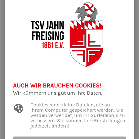
zogen ihr Spiel durch und Flo gelang einfach alles.
Im dritten Spiel ging es nun gegen Rosenheim II, die 60er
Mannschaft, die mit Rudi und Jörg im Angriff spielten. Leider
gelang Flo diesmal gar nichts und auch die starke
Abwehrleistung half nicht, die deutliche Niederlage zu
vermeiden. Somit wurde Freising Gruppenzweiter und durfte
sich auf Spiel um Platz 3 gegen Rosenheim I freuen.
Im Spiel um Platz 3, die Rosenheimer I spielten als
Familienmannschaft der Dotzis und Kiermeier`s sowie Knut,
ergab sich ein ausgeglichenes Spiel. Die Freisinger
hochkonzentriert gaben alles. Man lief einen Vorsprung der
Rosenheimer zur Halbzeit hinterher, aber kam am Ende Punkt
AUCH WIR BRAUCHEN COOKIES!
für Punkt heran. Am Ende musste man sich nach einem
Wir kümmern uns gut um Ihre Daten.
wirklich guten Spiel um Platz 3 mit 2 Punkten geschlagen
geben. Somit beendete Freising das Turnier mit einem
Cookies sind kleine Dateien, die auf
stolzen 4. Platz bei einem wirklich gut besetzten
Ihrem Computer gespeichert werden. Sie
werden verwendet, um Ihr Surferlebnis zu
Teilnehmerfeld. Bozen II schlug Rosenheim II im Finale dann
verbessern. Sie können Ihre Einstellungen
doch deutlich und wurde Turniersieger.
jederzeit ändern!
So erfolgreich war der TSV Jahn Freising schon lange nicht
mehr in Dorfen beim Weihnachtsturnier und es hat sehr viel