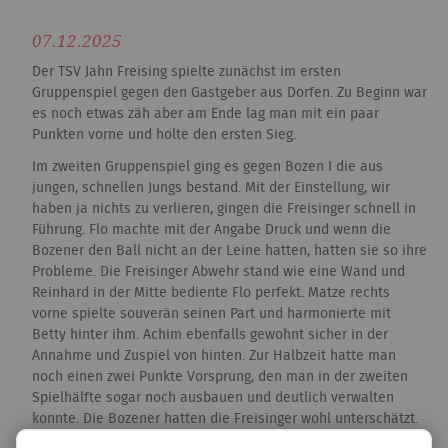
07.12.2025
Der TSV Jahn Freising spielte zunächst im ersten
Gruppenspiel gegen den Gastgeber aus Dorfen. Zu Beginn war
es noch etwas zäh aber am Ende lag man mit ein paar
Punkten vorne und holte den ersten Sieg.
Im zweiten Gruppenspiel ging es gegen Bozen I die aus
jungen, schnellen Jungs bestand. Mit der Einstellung, wir
haben ja nichts zu verlieren, gingen die Freisinger schnell in
Führung. Flo machte mit der Angabe Druck und wenn die
Bozener den Ball nicht an der Leine hatten, hatten sie so ihre
Probleme. Die Freisinger Abwehr stand wie eine Wand und
Reinhard in der Mitte bediente Flo perfekt. Matze rechts
vorne spielte souverän seinen Part und harmonierte mit
Betty hinter ihm. Achim ebenfalls gewohnt sicher in der
Annahme und Zuspiel von hinten. Zur Halbzeit hatte man
noch einen zwei Punkte Vorsprung, den man in der zweiten
Spielhälfte sogar noch ausbauen und deutlich verwalten
konnte. Die Bozener hatten die Freisinger wohl unterschätzt.
Es unterliefen Ihnen viele unerwartete Fehler. Die Freisinger