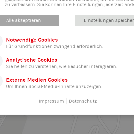
20:00 -
Erwachsene
Wirtschaftsschule F
zu verbessern. Sie können Ihre Einstellungen jederzeit änd
22:00
19:00 -
Erwachsene
Realschule Gute Än
Alle akzeptieren
Einstellungen speiche
21:00
Notwendige Cookies
en findet in der Halle kein Training statt
Für Grundfunktionen zwingend erforderlich.
Analytische Cookies
Sie helfen zu verstehen, wie Besucher interagieren.
Externe Medien Cookies
Um Ihnen Social-Media-Inhalte anzuzeigen.
Impressum
Datenschutz