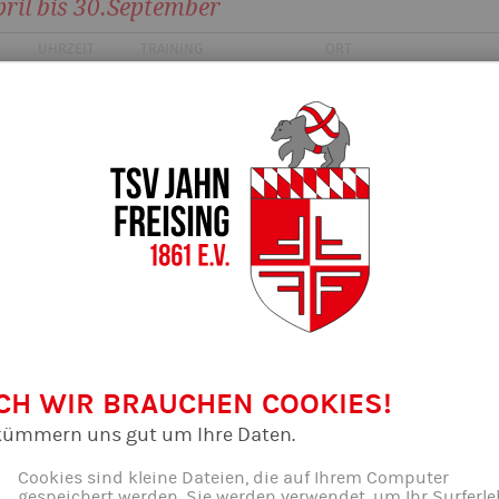
ril bis 30.September
UHRZEIT
TRAINING
ORT
17:30 -
Jugend weiblich &
Sportplatz neben d
19:00
männlich
18:00 -
Erwachsene
Sportplatz neben d
20:00
ag
18:00 -
Erwachsene
Sportplatz neben d
20:00
g findet nach Absprache auch in den Ferien statt
raining
CH WIR BRAUCHEN COOKIES!
tober bis 31.März
kümmern uns gut um Ihre Daten.
UHRZEIT
TRAINING
ORT
Cookies sind kleine Dateien, die auf Ihrem Computer
gespeichert werden. Sie werden verwendet, um Ihr Surferle