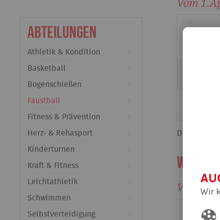
Vom 1.Ap
TAG
Abteilungen
Dienstag
Athletik & Kondition
Dienstag
Basketball
Bogenschießen
Donnerst
Faustball
Fitness & Prävention
Herz- & Rehasport
Das Trainin
Kinderturnen
Wintert
Kraft & Fitness
AU
Leichtathletik
Vom 1.Ok
Wir 
Schwimmen
TAG
Selbstverteidigung