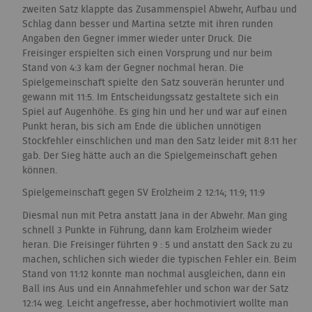
zweiten Satz klappte das Zusammenspiel Abwehr, Aufbau und
Schlag dann besser und Martina setzte mit ihren runden
Angaben den Gegner immer wieder unter Druck. Die
Freisinger erspielten sich einen Vorsprung und nur beim
Stand von 4:3 kam der Gegner nochmal heran. Die
Spielgemeinschaft spielte den Satz souverän herunter und
gewann mit 11:5. Im Entscheidungssatz gestaltete sich ein
Spiel auf Augenhöhe. Es ging hin und her und war auf einen
Punkt heran, bis sich am Ende die üblichen unnötigen
Stockfehler einschlichen und man den Satz leider mit 8:11 her
gab. Der Sieg hätte auch an die Spielgemeinschaft gehen
können.
Spielgemeinschaft gegen SV Erolzheim 2 12:14; 11:9; 11:9
Diesmal nun mit Petra anstatt Jana in der Abwehr. Man ging
schnell 3 Punkte in Führung, dann kam Erolzheim wieder
heran. Die Freisinger führten 9 : 5 und anstatt den Sack zu zu
machen, schlichen sich wieder die typischen Fehler ein. Beim
Stand von 11:12 konnte man nochmal ausgleichen, dann ein
Ball ins Aus und ein Annahmefehler und schon war der Satz
12:14 weg. Leicht angefresse, aber hochmotiviert wollte man