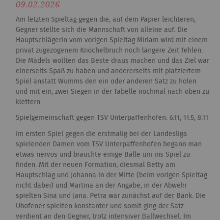
09.02.2026
Am letzten Spieltag gegen die, auf dem Papier leichteren,
Gegner stellte sich die Mannschaft von alleine auf. Die
Hauptschlägerin vom vorigen Spieltag Miriam wird mit einem
privat zugezogenem Knöchelbruch noch längere Zeit fehlen.
Die Mädels wollten das Beste draus machen und das Ziel war
einerseits Spaß zu haben und andererseits mit platziertem
Spiel anstatt Wumms den ein oder anderen Satz zu holen
und mit ein, zwei Siegen in der Tabelle nochmal nach oben zu
klettern.
Spielgemeinschaft gegen TSV Unterpaffenhofen: 6:11; 11:5; 8:11
Im ersten Spiel gegen die erstmalig bei der Landesliga
spielenden Damen vom TSV Unterpaffenhofen begann man
etwas nervös und brauchte einige Bälle um ins Spiel zu
finden. Mit der neuen Formation, diesmal Betty am
Hauptschlag und Johanna in der Mitte (beim vorigen Spieltag
nicht dabei) und Martina an der Angabe, in der Abwehr
spielten Sina und Jana. Petra war zunächst auf der Bank. Die
Uhofener spielten konstanter und somit ging der Satz
verdient an den Gegner, trotz intensiver Ballwechsel. Im