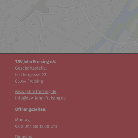
TSV Jahn Freising e.V.
Geschäftsstelle:
Fischergasse 23
85354 Freising
www.jahn-freising.de
info@tsv-jahn-freising.de
Öffnungszeiten:
Montag
9.00 Uhr bis 12.00 Uhr
Dienstag