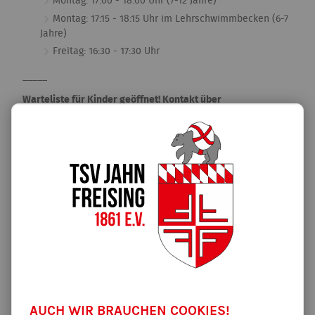
Montag: 17:00 - 18:00 Uhr (7-12 Jahre)
Montag: 17:15 - 18:15 Uhr im Lehrschwimmbecken (6-7
Jahre)
Freitag: 16:30 - 17:30 Uhr
_____
Warteliste für Kinder geöffnet! Kontakt über
schwimmen@tsv-jahn-freising.de
Inklusive Kindergruppe
Die inklusiven Kindergruppe ist für den Altersbereich von 6-14
Jahren. Diese Gruppe richtet sich an alle Kinder mit und ohne
Handicap. Durch abwechslungsreiches Training ist hier der
Spaß am Schwimmen im Fokus. Diese Gruppe ist mit dem
EISs-Siegel ausgezeichnet (Erlebte inklusive Sportschule).
Freitag: 16:30 - 17:30 Uhr im Lehrschwimmbecken
AUCH WIR BRAUCHEN COOKIES!