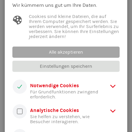
Warteliste für Kinder mit Handicap geöffnet! Kontakt über
Wir kümmern uns gut um Ihre Daten.
schwimmen@tsv-jahn-freising.de
Cookies sind kleine Dateien, die auf
Ihrem Computer gespeichert werden. Sie
werden verwendet, um Ihr Surferlebnis zu
Inklusive Jugendgruppe
verbessern. Sie können Ihre Einstellungen
jederzeit ändern!
Die inklusiven Jugendgruppe ist für den Altersbereich von 12-
Alle akzeptieren
27 Jahren. Diese Gruppe richtet sich an alle Jugendlichen mit
und ohne Handicap. Durch abwechslungsreiches Training ist
Einstellungen speichern
hier der Spaß am Schwimmen im Fokus. Diese Gruppe ist mit
dem EISs-Siegel ausgezeichnet (Erlebte inklusive
Sportschule).
Notwendige Cookies
Für Grundfunktionen zwingend
Montag: 19:00 - 20:00 Uhr (ab 1.1.2026: 18:00 - 19:00 Uhr)
erforderlich.
Warteliste für Kinder mit Handicap geöffnet! Kontakt über
schwimmen@tsv-jahn-freising.de
Analytische Cookies
Sie helfen zu verstehen, wie
Besucher interagieren.
Jugendgruppe