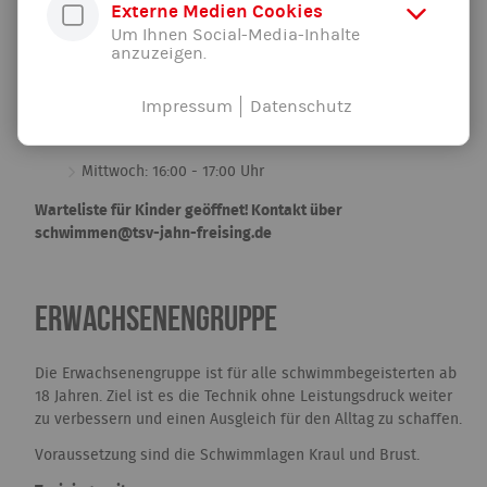
Externe Medien Cookies
Um Ihnen Social-Media-Inhalte
anzuzeigen.
Die Jugendgruppe ist für den Altersbereich von 12-18 Jahren.
Die bereits erlernten Technikinhalte werden weiter verfeinert.
Durch abwechslungsreiches Training ist auch hier der Spaß
Impressum
Datenschutz
am Schwimmen im Fokus.
Mittwoch: 16:00 - 17:00 Uhr
Warteliste für Kinder geöffnet! Kontakt über
schwimmen@tsv-jahn-freising.de
Erwachsenengruppe
Die Erwachsenengruppe ist für alle schwimmbegeisterten ab
18 Jahren. Ziel ist es die Technik ohne Leistungsdruck weiter
zu verbessern und einen Ausgleich für den Alltag zu schaffen.
Voraussetzung sind die Schwimmlagen Kraul und Brust.