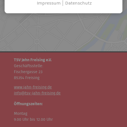
Impressum
Datenschutz
TSV Jahn Freising e.V.
Geschäftsstelle:
Fischergasse 23
85354 Freising
www.jahn-freising.de
info@tsv-jahn-freising.de
Öffnungszeiten:
Montag
9.00 Uhr bis 12.00 Uhr