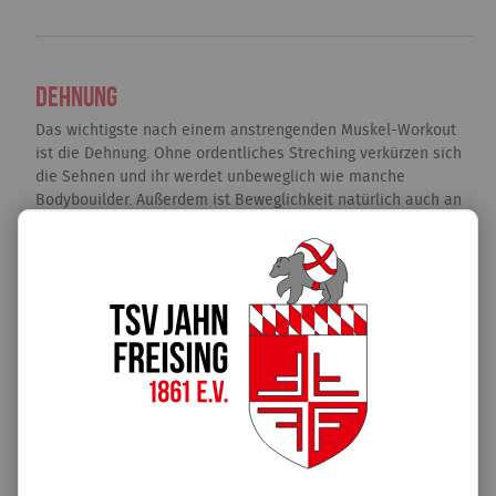
Dehnung
Das wichtigste nach einem anstrengenden Muskel-Workout
ist die Dehnung. Ohne ordentliches Streching verkürzen sich
die Sehnen und ihr werdet unbeweglich wie manche
Bodybouilder. Außerdem ist Beweglichkeit natürlich auch an
den Geräten wichtig - so beugt man manche Verletzungen vor
und kann einige Übungen vielleicht sogar schneller erlernen.
Wichtig ist bei Dehnungsübungen natürlich, dass ihr euch
vorher gut aufgewärmt habt!