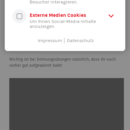
Besucher interagieren.
Externe Medien Cookies
Spagat
Um Ihnen Social-Media-Inhalte
anzuzeigen.
In den folgenden Videos findet ihr gute Anleitungen für euren
Spagat. Wer bisher zu wenig Zeit hatte oder nicht genug
Disziplin um den Spagat zu verbessern, kann in der
Impressum
Datenschutz
Coronavirus-Zeit ja vielleicht gerade bei solchen Themen
mehr erreichen!
Wichtig ist bei Dehnungsübungen natürlich, dass ihr euch
vorher gut aufgewärmt habt!