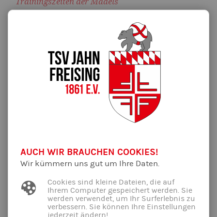
Trainingszeiten der Mädels
16:00
17:30
Kinder
nach Ansage der Trainer
16-Uhr-Gruppen
17:00
18:30
Jugend
Amelie
17-Uhr-Gruppen
17:30
19:00
Jugend
Verena, Franzi
18-Uhr-Gruppen
AUCH WIR BRAUCHEN COOKIES!
Wir kümmern uns gut um Ihre Daten.
Erwachsene
verschoben auf Sonntag
Cookies sind kleine Dateien, die auf
17-19 Uhr
Ihrem Computer gespeichert werden. Sie
werden verwendet, um Ihr Surferlebnis zu
verbessern. Sie können Ihre Einstellungen
Trainingszeiten der Jungs
jederzeit ändern!