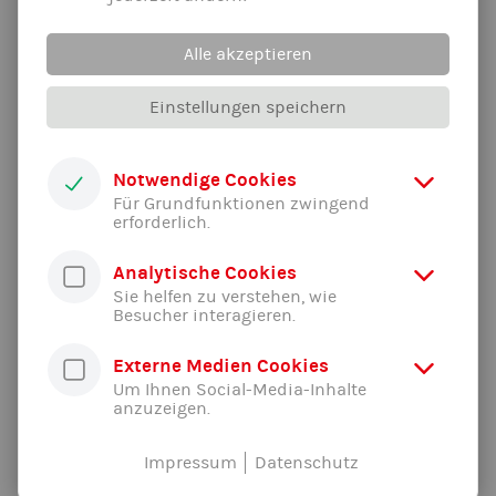
16:00
17:30
Alle akzeptieren
Kinder
(jüngere)
16-Uhr-Gruppe
Einstellungen speichern
17:00
18:30
Kinder
Notwendige Cookies
(mittlere)
Für Grundfunktionen zwingend
17-Uhr-Gruppe
erforderlich.
17:30
19:00
Analytische Cookies
Jugend
Sie helfen zu verstehen, wie
18-Uhr-Gruppen
Besucher interagieren.
Erwachsene
entfällt
Externe Medien Cookies
bis Dienstag!
Um Ihnen Social-Media-Inhalte
anzuzeigen.
Alle News der Abteilung ...
Impressum
Datenschutz