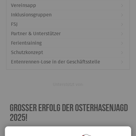
Vereinsapp
Inklusionsgruppen
FSJ
Partner & Unterstützer
Ferientraining
Schutzkonzept
Entenrennen-Lose in der Geschäftsstelle
Unterstützt von:
Großer Erfolg der Osterhasenjagd
2025!