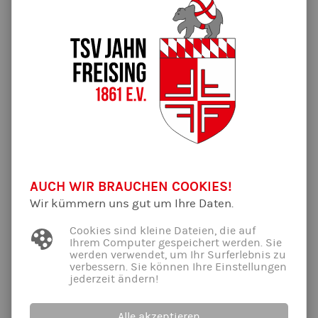
16.05.2025
Was für ein Spaß! Über
100 Kinder
haben an unserer
Osterhasenjagd teilgenommen – und alle durften sich über
einen Schoko-Osterhasen freuen.
Bei unserer Verlosung gab es zusätzlich Grund zur Freude:
10
Kinder konnten einen hochwertigen Turnbeutel gewinnen
–
Gratulation an die glücklichen Gewinner!
Wir wollen uns zusätzlich recht herzlich für alle positiven
Rückmeldungen zur diesjährigen Osterhasenjagd bedanken!
Vielen Dank an alle, die mitgemacht haben – wir freuen uns
schon auf das nächste Jahr!
AUCH WIR BRAUCHEN COOKIES!
Wir kümmern uns gut um Ihre Daten.
Cookies sind kleine Dateien, die auf
Ihrem Computer gespeichert werden. Sie
werden verwendet, um Ihr Surferlebnis zu
verbessern. Sie können Ihre Einstellungen
jederzeit ändern!
Alle akzeptieren