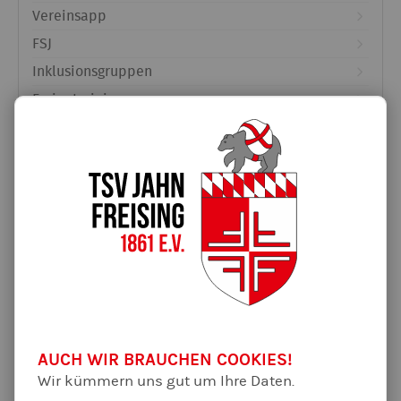
Vereinsapp
FSJ
Inklusionsgruppen
Ferientraining
Partner & Unterstützer
Schutzkonzept
Entenrennen-Lose in der Geschäftsstelle
Unterstützt von:
Öffnungszeiten GS Pfingstferien
2026
AUCH WIR BRAUCHEN COOKIES!
Wir kümmern uns gut um Ihre Daten.