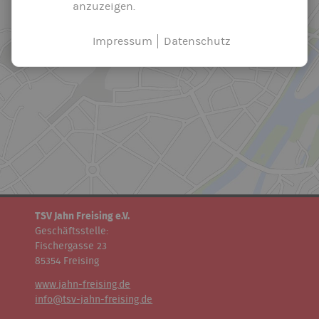
anzuzeigen.
Impressum
Datenschutz
TSV Jahn Freising e.V.
Geschäftsstelle:
Fischergasse 23
85354 Freising
www.jahn-freising.de
info@tsv-jahn-freising.de