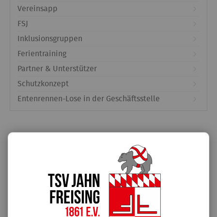
Vereinsapp
FSJ
Inklusionsgruppen
Ferientraining
Partner & Unterstützer
Schutzkonzept
Entenrennen-Lose in der Geschäftsstelle
Unterstützt von:
Sabotage an Osterhasenjagd 2026
02.04.2026