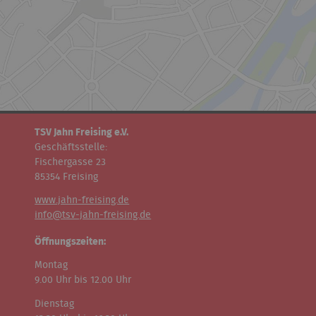
TSV Jahn Freising e.V.
Geschäftsstelle:
Fischergasse 23
85354 Freising
www.jahn-freising.de
info@tsv-jahn-freising.de
Öffnungszeiten:
Montag
9.00 Uhr bis 12.00 Uhr
Dienstag